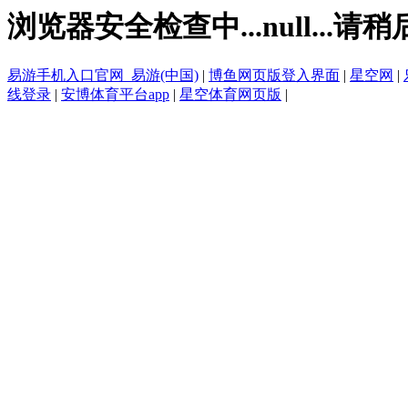
浏览器安全检查中...null...请稍
易游手机入口官网_易游(中国)
|
博鱼网页版登入界面
|
星空网
|
线登录
|
安博体育平台app
|
星空体育网页版
|