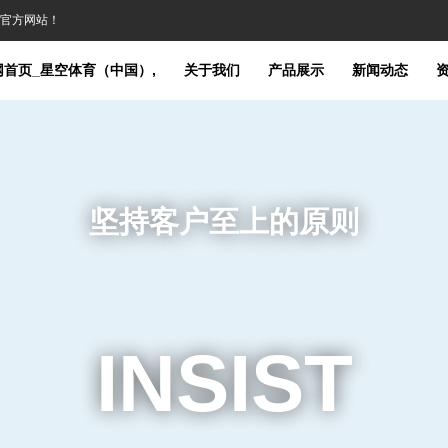
的官方网站！
首页_星空体育（中国）,
关于我们
产品展示
新闻动态
坚持客户至上的原则
INSIST