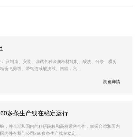
组
于设计及制造、安装、调试各种金属板材轧制、酸洗、分条、横剪
精密飞剪线、带钢连续酸洗线、四辊，六…
浏览详情
60多条生产线在稳定运行
验，并长期和国内的科研院校和高校紧密合作，掌握台湾和国内
国内外有我们公司260多条生产线在稳定…