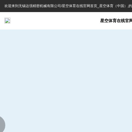
欢迎来到无锡达强精密机械有限公司/星空体育在线官网首页_星空体育（中国）,
星空体育在线官网