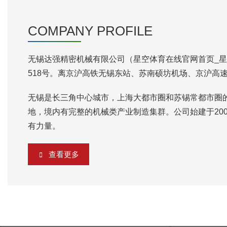
COMPANY PROFILE
无锡达强精密机械有限公司（星空体育在线官网首页_星
518号。离京沪高铁无锡东站、苏南硕坊机场、京沪高
无锡是长三角中心城市，上海大都市圈和苏锡常都市圈的
地，境内有完整的机械类产业制造集群。公司始建于20
有力量。
查看更多