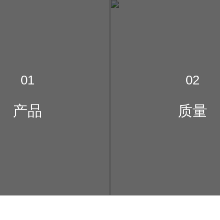
01
02
产品
质量