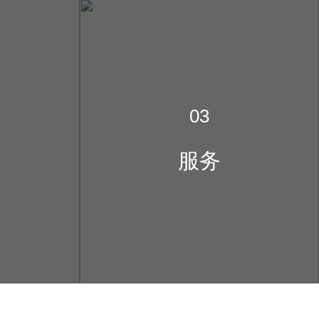
03
服务