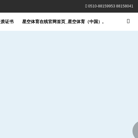
0510-88159953 88158041
资质证书
星空体育在线官网首页_星空体育（中国）,