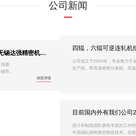
公司新闻
四辊，六辊可逆连轧机
星空体育在线官网首页_星空体育（中国）, / 无锡达强精密机械有限公司正式开通
公司创立于2004年，专业致力
平原腹
生产线。即高速精密分条线、高速
无锡市。
浏览详情
目前国内外有我们公司2
设计和制造团队拥有丰富的工作经
中高端轧制和剪切制造技术。目前