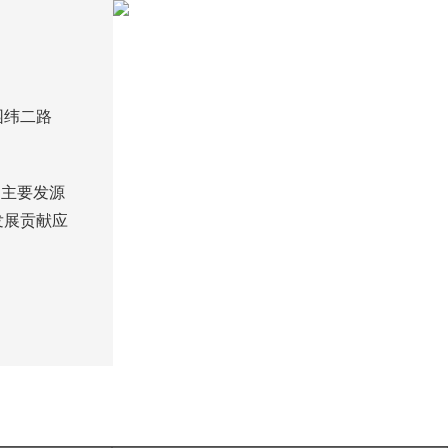
园纬二路
的主要发源
发展贡献应