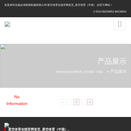
欢迎来到无锡达强精密机械有限公司/星空体育在线官网首页_星空体育（中国）,的官方网站！
0510-88159953 88158041
产品展示
> 产品展示
星空体育在线官网首页_星空体育（中国）,
No
«
‹
0
›
»
Information
星空体育在线官网首页_星空体育（中国）,